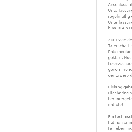
Anschlussin
Unterlassung
regelmäßig 
Unterlassun
hinaus ein 
Zur Frage de
Täterschaft 
Entscheidung
geklärt. Noc
Lizenzschade
genommener 
der Erwerb d
Bislang geh
Filesharing
heruntergel
entführt.
Ein technisc
hat nun einm
Fall eben ni