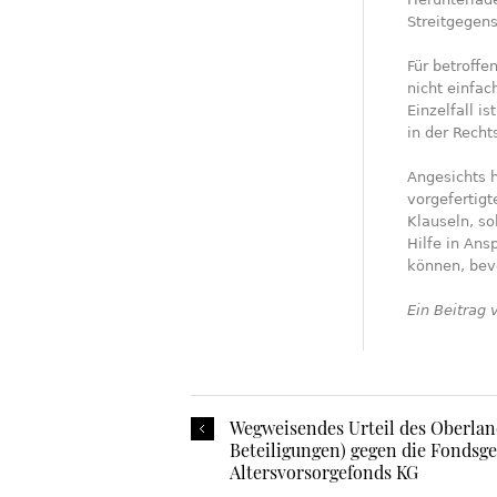
Streitgegen
Für betroffe
nicht einfac
Einzelfall i
in der Recht
Angesichts h
vorgefertig
Klauseln, so
Hilfe in An
können, bevo
Ein Beitrag
Wegweisendes Urteil des Oberlan
Beteiligungen) gegen die Fondsg
Altersvorsorgefonds KG