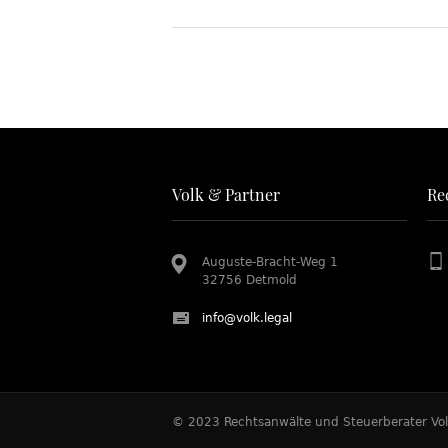
Volk & Partner
Re
Auguste-Bracht-Weg 1
32756 Detmold
info@volk.legal
© 2023 Rechtsanwälte und Steuerberater Vol