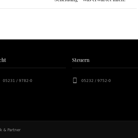
cht
Steuern
05231 / 9782-0
05232 / 9752-0
k & Partner