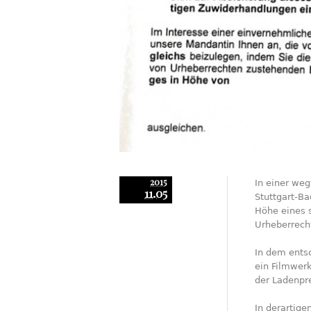
2015
In einer we
11.05
Stuttgart-B
Höhe eines 
Urheberrecht
In dem entsc
ein Filmwerk
der Ladenpre
In derartige