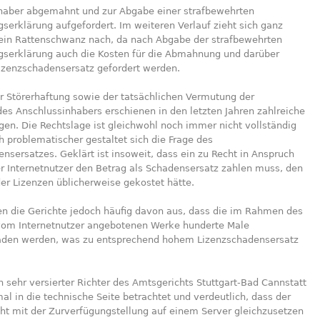
haber abgemahnt und zur Abgabe einer strafbewehrten
serklärung aufgefordert. Im weiteren Verlauf zieht sich ganz
ein Rattenschwanz nach, da nach Abgabe der strafbewehrten
gserklärung auch die Kosten für die Abmahnung und darüber
Lizenzschadensersatz gefordert werden.
r Störerhaftung sowie der tatsächlichen Vermutung der
des Anschlussinhabers erschienen in den letzten Jahren zahlreiche
en. Die Rechtslage ist gleichwohl noch immer nicht vollständig
h problematischer gestaltet sich die Frage des
nsersatzes. Geklärt ist insoweit, dass ein zu Recht in Anspruch
Internetnutzer den Betrag als Schadensersatz zahlen muss, den
er Lizenzen üblicherweise gekostet hätte.
en die Gerichte jedoch häufig davon aus, dass die im Rahmen des
 vom Internetnutzer angebotenen Werke hunderte Male
aden werden, was zu entsprechend hohem Lizenzschadensersatz
h sehr versierter Richter des Amtsgerichts Stuttgart-Bad Cannstatt
al in die technische Seite betrachtet und verdeutlich, dass der
cht mit der Zurverfügungstellung auf einem Server gleichzusetzen