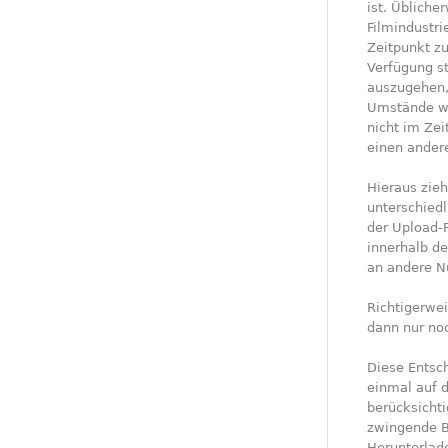
ist. Üblich
Filmindustri
Zeitpunkt zu
Verfügung st
auszugehen,
Umstände wä
nicht im Zei
einen ander
Hieraus zieh
unterschiedl
der Upload-
innerhalb d
an andere N
Richtigerwei
dann nur no
Diese Entsc
einmal auf d
berücksichti
zwingende B
Herunterlade