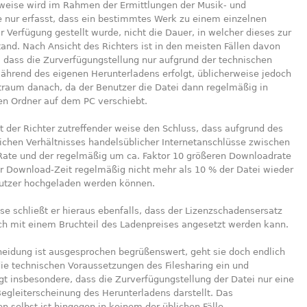
erweise wird im Rahmen der Ermittlungen der Musik- und
e nur erfasst, dass ein bestimmtes Werk zu einem einzelnen
r Verfügung gestellt wurde, nicht die Dauer, in welcher dieses zur
and. Nach Ansicht des Richters ist in den meisten Fällen davon
 dass die Zurverfügungstellung nur aufgrund der technischen
hrend des eigenen Herunterladens erfolgt, üblicherweise jedoch
traum danach, da der Benutzer die Datei dann regelmäßig in
en Ordner auf dem PC verschiebt.
t der Richter zutreffender weise den Schluss, dass aufgrund des
ichen Verhältnisses handelsüblicher Internetanschlüsse zwischen
Rate und der regelmäßig um ca. Faktor 10 größeren Downloadrate
er Download-Zeit regelmäßig nicht mehr als 10 % der Datei wieder
utzer hochgeladen werden können.
se schließt er hieraus ebenfalls, dass der Lizenzschadensersatz
ch mit einem Bruchteil des Ladenpreises angesetzt werden kann.
heidung ist ausgesprochen begrüßenswert, geht sie doch endlich
ie technischen Voraussetzungen des Filesharing ein und
gt insbesondere, dass die Zurverfügungstellung der Datei nur eine
egleiterscheinung des Herunterladens darstellt. Das
n selbst ist hingegen in keinem der üblichen Fälle