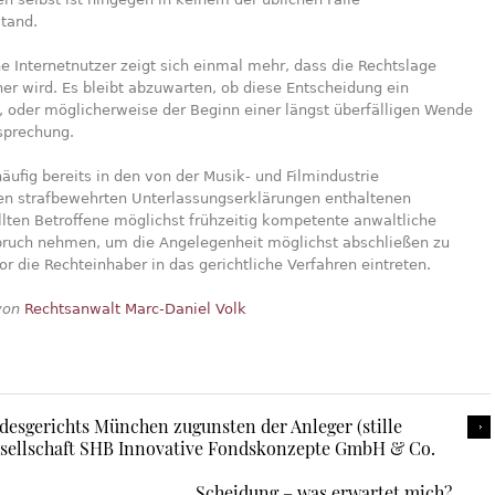
stand.
ne Internetnutzer zeigt sich einmal mehr, dass die Rechtslage
her wird. Es bleibt abzuwarten, ob diese Entscheidung ein
st, oder möglicherweise der Beginn einer längst überfälligen Wende
sprechung.
äufig bereits in den von der Musik- und Filmindustrie
ten strafbewehrten Unterlassungserklärungen enthaltenen
llten Betroffene möglichst frühzeitig kompetente anwaltliche
spruch nehmen, um die Angelegenheit möglichst abschließen zu
r die Rechteinhaber in das gerichtliche Verfahren eintreten.
 von
Rechtsanwalt Marc-Daniel Volk
desgerichts München zugunsten der Anleger (stille
esellschaft SHB Innovative Fondskonzepte GmbH & Co.
Scheidung – was erwartet mich?