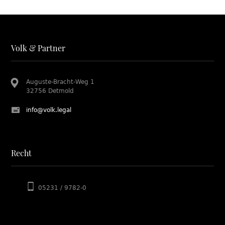
Volk & Partner
Auguste-Bracht-Weg 1
32756 Detmold
info@volk.legal
Recht
05231 / 9782-0