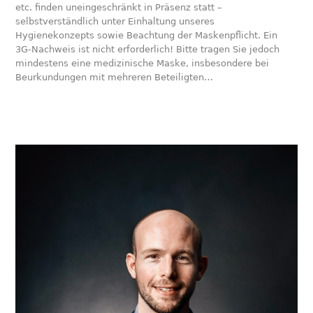
etc. finden uneingeschränkt in Präsenz statt –
selbstverständlich unter Einhaltung unseres
Hygienekonzepts sowie Beachtung der Maskenpflicht. Ein
3G-Nachweis ist nicht erforderlich! Bitte tragen Sie jedoch
mindestens eine medizinische Maske, insbesondere bei
Beurkundungen mit mehreren Beteiligten…