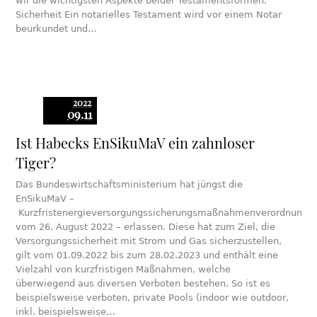
wir die wichtigsten Aspekte beider Testamentsformen.
Sicherheit Ein notarielles Testament wird vor einem Notar
beurkundet und…
2022
09.11
Ist Habecks EnSikuMaV ein zahnloser
Tiger?
Das Bundeswirtschaftsministerium hat jüngst die
EnSikuMaV –
Kurzfristenergieversorgungssicherungsmaßnahmenverordnung
vom 26. August 2022 – erlassen. Diese hat zum Ziel, die
Versorgungssicherheit mit Strom und Gas sicherzustellen,
gilt vom 01.09.2022 bis zum 28.02.2023 und enthält eine
Vielzahl von kurzfristigen Maßnahmen, welche
überwiegend aus diversen Verboten bestehen. So ist es
beispielsweise verboten, private Pools (indoor wie outdoor,
inkl. beispielsweise…