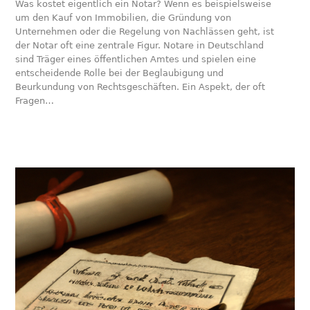
Was kostet eigentlich ein Notar? Wenn es beispielsweise
um den Kauf von Immobilien, die Gründung von
Unternehmen oder die Regelung von Nachlässen geht, ist
der Notar oft eine zentrale Figur. Notare in Deutschland
sind Träger eines öffentlichen Amtes und spielen eine
entscheidende Rolle bei der Beglaubigung und
Beurkundung von Rechtsgeschäften. Ein Aspekt, der oft
Fragen…